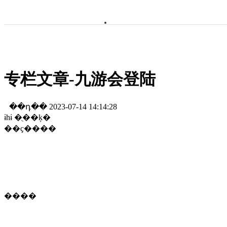
专栏文章-九游会登陆
��դ�� 2023-07-14 14:14:28
ɨһɨ �ֻ��ķ�
��ҫ����
外推排名软件代发【tg:bm1788】【认准个人号.非群非频道】��
������ڻ�0302�ȵ�׷�٣�ȼ��ˢ�·����ߵ�[
����