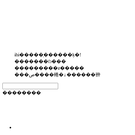
ɨһɨ�����ֻ������ķ�!
�������ſͻ���
���������ƶ�����
���ص����棬�ۿ������㣡
��������