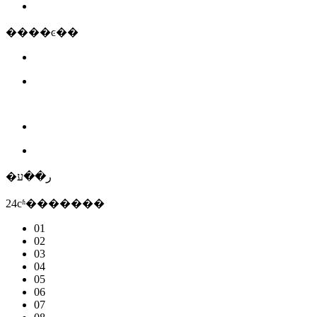
����ͼ��
�ر��ע
24сʱ�������
01
02
03
04
05
06
07