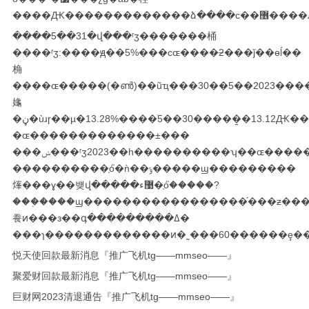
����Ԫ������������
����5��31�վ���ʳʒ�������桶
����ʳʒ:����ԭ�ֹ�5%���ϲɶ����ּƻ���ǰ��ɵĺ��
桷
����ɶ�����(�ൺ)�ִ�ũҵ���޹�˾��2023��4��1����2023��5��30�ռ�ϼƽ���560.47��ɣ�ռ��˾ŀǰ�ܹɱ���1.2425%���
䶯
�ڼ�ùɹɼ��µ�13.28%����ֹ5��30�����̱�13.12Ԫ��
�ɶ�������������±���
���ݾ���ʳʒ2023��һ����������ʮ��ɶ��������£�
����������֤ȯ֮�ǹ��ݹ�����ϣ���������
㷨���ɣ��뱾վ�����޹ء�֤ȯ֮�����?
���֤����ϣ�����������������֡���ƶ����ƶ�����ݼ�ͼ����ȫ�����߲������ݵĵ�׼ȷ�ԡ������ԡ���ч�ԡ���ʱ�եȣ��������������ϵ���ǡ�����ϊ��
飬ͷ���з��գ���������ߡ�
���ɿ�������������ͷ�˷���60������ȩ��
悦天使回款最新消息『推广飞机tg——mmseo——』
聚爱财回款最新消息『推广飞机tg——mmseo——』
巨财网2023清退通告『推广飞机tg——mmseo——』