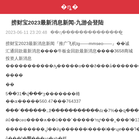
�ȵ�
捞财宝2023最新消息新闻-九游会登陆
2023-06-11 23:20:48
��դ��������������̳
捞财宝2023最新消息新闻『推广飞机tg——mmseo——』��诚
汇通回款最新消息����牛板金回款最新消息����3658商城
投资人新消息
�����������ԡ�����α���ð���ǡ������
����
��
5��31�վ���ʳʒ�������棬
��ɶ�����560.47���764337
���˹������߸߶�����������ǳ�7%��զ����
�
ȫ���ʱ�׷���չɡ�ab�桱