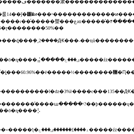
��˹��3�����ֳ�200�ڣ��ݵ�ǩ�?�����������ͣ�ڡ�������漱�������
��塱���عɹɶ�����ͣ�۴�����룬
ߣ������ɽ������6�ɽ��������50%��
����е�makhlouf�����нӽ���ϣ�����ݵķ�����������ĭ�ǳ�
����ֹͣ����ա�����ʸ?��ϸ������ų���������
��ӧ�ȵ����⡣