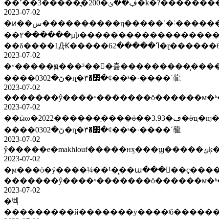
2023-07-02
�ͷ��س����������η�����˹�˸������룺14��ǰ�͸�ͷ���ˣ�������������ͷ������aaa�����븺
��۲������µϸ����������������������ɾ��֡���
��δ����1Ԫ�����62
2023-07-02
�״�����ԭ���³���츯���������̹�������ȡ���ܻ�¸2����Ԫ���˵��ҵů������������ŀ��׼�ػ����죬���충�����ָ߷塣
����ڻ�0302�ȵ�׷�٣�ȼ��ˢ�·����ߵ㡣
2023-07-02
2023-07-02
��ӹɷ�2022������ֱ����ӫ��3.93�ڣ�ӫҵ�ɱ�ͬ�ȴ���60.96%��ë�����½��������޸�Ԥ��ǿ�ң�2022��a�ɻ�����չ٣���a�ɰ��¹۲졣
����ڻ�0302�ȵ�׷�٣�ȼ��ˢ�·����ߵ㡣
2023-07-02
ŷ�
2023-07-02
�ϻ���ӧ�ÿ����¼��¹�̨��ա�����ҫ�������
�������ŷ����ˣ�������ӧ������м�ʱ
2023-07-02
�벡