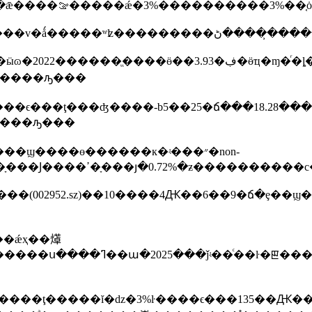
桱����Ԫ�������������ձ����с��޶����ԡ���
Ԫ�������������ձ����с��޶����ԡ���
gaapӯ��������ҵ�����������������ָ���Ϳ����ߴ�ָ���յ�0.72%�ƶ���������
�(002952.sz)��10����4Ԫ��6��9�ճ�ȩ��
��ǽҳ��㷹
�ɵ������к�ʵ���״�non-
���ţ�����ĭ�ǳ�3%ŀ����ϵ���135��Ԫ���