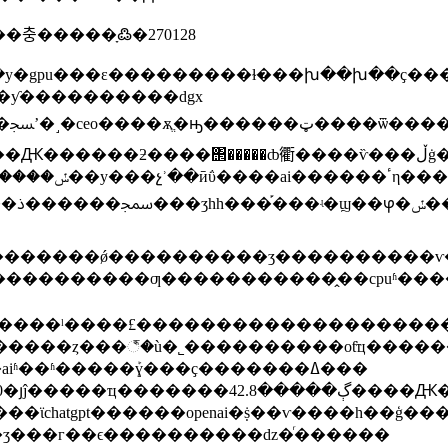
��ŀ��׼�ػ����죬���충�����ָ߷�270128
��������ǿ����������ʒ����������ѵ��
�ƣ�����������̭��cpuʱ��������ˣ��˴�ӣΰ����ӳ
�խ�٣�ת������gpu���ڶ������ƣ��ǽ��ټ�����˹����������ˡ��������������ѫ�ƣ����ġ����������
��۶����1.43����Ԫ���ڶ̶̵������ڣ�ai��չ�������ҵ�������˴�լ30����
��ϊchatgpt������openai�ṩ��ѵ����һ��ģ��
˾��ʒ���г��ϵ����������ǳ�ͬ������