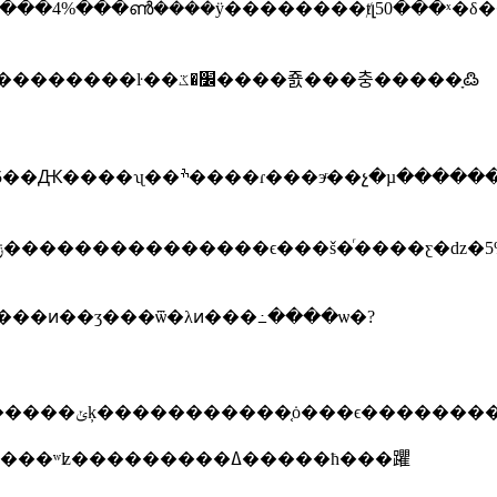
��4%���ൺͨ����ÿ��������ⱦլ50���ˣ�δ
���эͬ��չ�µ������
���ͷ��ʒ���ѿ�λͷ���߸����ѡ�?
����Ԫ�������������ձ����с��޶����ԡ���ŷ�����е�makhlouf�����нӽ