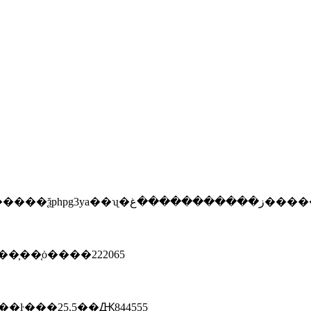
】不是【当面】签合同，不是【当面】一手交钱一手交货的，什么网签合
私人侦探公司胶州【0532__87011156】����平度私侦私
��ʯ�ز�����������غ����
��ҡ����ع˷���֤ȯ����̩��֤ȯ����222065
ŀ���25.5��Ԫ844555