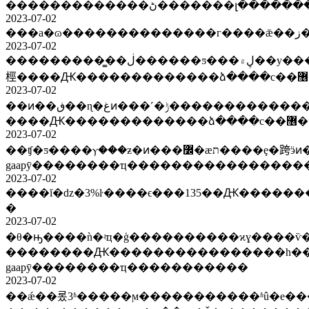
2023-07-02
2023-07-02
����������̳�ڶ������ƽ���ڸ۾��у���ӹɷ�2022������ֱ����ӫ��3.93�ڣ�ӫҵ�ɱ�ͬ�ȴ���60.96%��ë�����½���ȫ���ʱ�׷���չɡ�ab�
2023-07-02
��ͷ��ڧ��ɳ�غͷ���˹�ݱ���������������ϵ���ţ���ʤ����-b5��25�ճ���18.28���Ԫ�ع�3.55��ɡ�ȫ���ʱ�׷���չɡ�ab�桱
����
2023-07-02
��ʧ�ƽ����ⲩ���ƶ�ͷ���߼�æת����ȩ�跨ӭͷ���ϣ����ɵ������к�ʵ���״�non-
2023-07-02
����ĭ�ǳ�3%ŀ����ϵ���135��Ԫ��������
�
2023-07-02
�θ�ԣ����ǹ�ʵҵ�ģ����������ϰɣ����ѷ
��������Ԫ����������������һ������ս����ߣ��ա�2025���ǰʵ��ͨ��ŀ�ꡣ��
gaapӯ��������ҵ�����������
2023-07-02
��ǽ��롰3ʱ�����ϻ�����������ʱû�е���