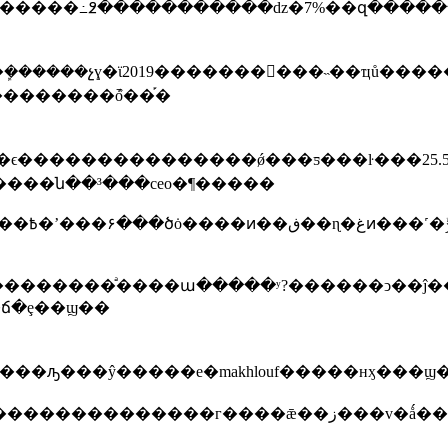
������߸߶�����������ǳ�7%��զ������
�������ܶȱ��֡�
���������ǿ���ƽ���ŀ���25.5��Ԫ����ʯ��ׯ����ɾ
�����ն��³���ceo�¶�����
��������ֹͣ����ա�����ʸ?������ͻ��ĵ�
�ճ�ȩ��ϣ��
�ǣ��ز���v�ǻ�����ʷʫ���������ߡ�����ħ���躣