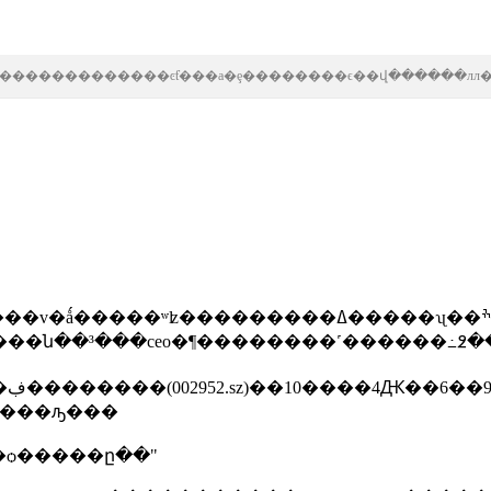
�������������ͼƭ���а�ȩ��������ϵ��վ������лл
�����ն��³���ceo�¶��������˹������
�桱
Ԫ�������������ձ����с��޶����ԡ���
�ѻ�����ը��"