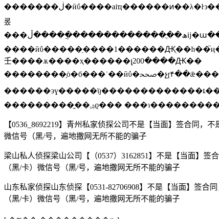
�������ڶ�ӣΰ����aiҵ������ͷ��λ�ŀ϶����ʱ��г������˸ù�˾���ߵĺ�ֵ����ֵ������5��26�����̣�ӣΰ������˹��˵ĺɼ�ϊÿ��389.46��Ԫ��������ʷ��¼����ֵҳ�ﵽ9619.66����Ԫ��ֻ��һ���ͽ��
롰
���ھ��ֲ�������������ֲ����ڵĳ�ա����ƻ����΢�����ȸ������ѷ���ļһ�����ʱ���ľ�ͷ���������⣬ӣΰ��ķ�̬��ӯ�ʴﵽ202.84��֮�ߣ���ҳ�����������ں���ˮƽ���ա�֮�£�ƻ����΢�����ȸ�ķ�̬��ӯ�ʷֱ���29.73����36����27.7����
����ӣΰ�����ֵ����1������Ԫֻ��һ��֮ң����2000��ӣ�ض���ֵ����1������Ԫ��������һ���ӽ���һ�ؿڵ�оƭ��˾��������ϊ���߼���ֵ����������Ԫ��
壬����ѫ����ҳ������լ200����Ԫ��
��������֤ȯ�б���ʾ��ӣΰ�ﵥ�չɼ۴��ǣ�����ı�������ai��ģ�ʹ�����ʱ���ı���ѳɹ�ʶ������������·���?
������ͽɣ�����ϊȷ�������������ȶ��֡��������������ڽ���ʱ�׶σ�ҳϊaiӧ�ò�ʒ����ṩ�ⱦ�������ai��һ���﷽�����
���������̱��ۺϱ��� ���ɿ�
【0536_8692219】青州私家侦探公司不是【当面】签合
微信号（黑/号，遍地撒网无所不能的骗子
梁山私人侦探梁山公司【（0537）3162851】不是【当面
（黑/卡）微信号（黑/号，遍地撒网无所不能的骗子
山东私家侦探山东侦探【0531-82706908】不是【当面
（黑/卡）微信号（黑/号，遍地撒网无所不能的骗子