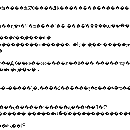
��ζ��֣����ȸ�߹ܽ
�ai�ĺؼ�ʱ�̡��״�����ԭ���³���츯
�
��ceo����ѫ��û���˹�����רҵ֪ʶ���˽���˦�ں��档
��ӧ�ȵ����⡣
��������׾֣����ۼ�ϊʵ������ѡ�
�����ԭ���³���츯
�������º������ຢ��ͥ������������
��ǽҳ��㷹