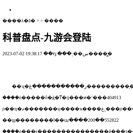
����λ�ã�
> >
����
科普盘点-九游会登陆
2023-07-02 19:38:17
��դ:���ͺ��س�����̳
长清私家侦探取证公司【婚外情调查0531__82706908
个手机号（黑/卡）微信号（黑/号，遍地撒网无所不能的骗子��胶州
县私人侦探公司【0536-8692219】婚外情调查
��
����֤ȯ�����ô�ģ�ͳ�ĳ���ͷ�ʻ���404913
֤ȯ��ҵ�ޡ�������ψ��
��ϣ��������ĩ��ա����200��552822
����֤ȯ���ϵ���������������ǿ���ƽ���