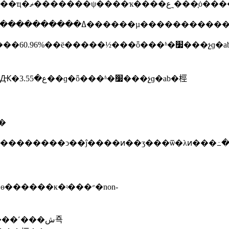
�������������ڻ�������լ�������ǣ����ࡢ�����ǽ�3%�����
���a�ɷ��������������г����ǣ��ز���v�ǻ�����
�с�
ϣ���������ͻ��ĵ����ͷ��ʒ���ѿ�λͷ���߸
�˹���ش죡