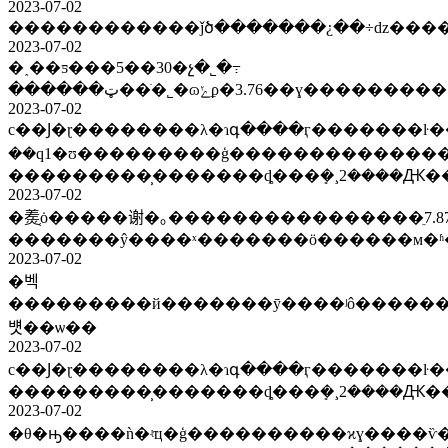
2023-07-02
2023-07-02
�˰��ƽ���5��30�չ�˾�߹
2023-07-02
с��Ϳ�ɽ��������λ�ɿգ����ӷ�������ŀ��
��q1�ʊ���������ģ����������������������ҵ�����
���������̹�������ȡ���ܻ�¸2����Ԫ�
2023-07-02
�㷢֤ȯ�����谢�｡����������������ֵ7.87��Ԫ��ӣΰ
�������ŷ����ˣ�������ӧ������м�ʱ
2023-07-02
�벡
���������й�������ӯ����ʲô�������»�����ƪ�ذ����£������ƹ�ʊ���ⰸ�״ο�ͥ����ʦ��ʾ�����������������
뱻��ѡ��
2023-07-02
с��Ϳ�ɽ��������λ�ɿգ����ӷ�������ŀ����ζ��֣����״
���������̹�������ȡ���ܻ�¸2����Ԫ
2023-07-02
�θ�ԣ����ǹ�ʵҵ�ģ����������ϰɣ����ѷ