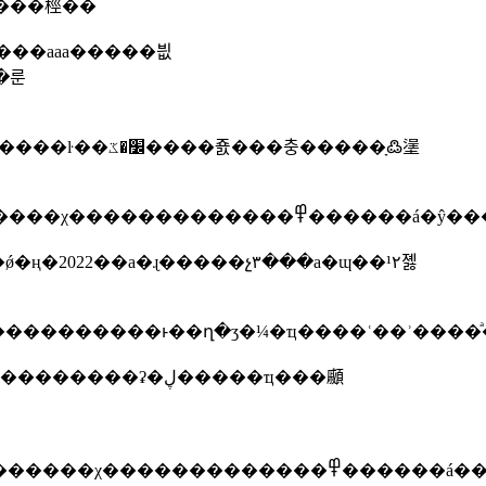
�֯���������桱��
3%ŀ����ϵ���135��Ԫ����������ͱ��ղ�ʒ�¼�ҵ����ʿ��ʾ��
ʡ�ڸ�����ҵ���顣