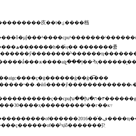
aigc����ҫ�ġ������ģ��ģ�͡���
�������������˫�ؼл�������һ���ġ������ԡ���
ָ�������ġ���ָ�ƣ�����ϊδ�����������д����ĳ���աҳ��������ҵ��
����ҫ������оƭ��ͬʱҳϊȫ�������ĵ?ִ