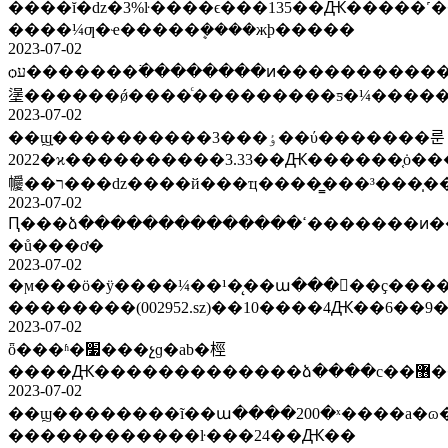
����ĭ�ǳ�3%ŀ����ϵ���135��Ԫ�����˹
����¼ƣ�ҽ�����ܷ����жϸ�����
2023-07-02
ѻע�������߳��������ͷ�����������ܾ������չɣ�ϊ2019����������˵��ҵů������������ŀ��׼�ػ����죬���충�����ָ߷
塣������ǿ����ͨ���������ƽ�¼�����
2023-07-02
��ϣָ����������3���ٶ��ύ�������룬
2022�ϰ����������3.33��Ԫ������֤ȯ���ϵ������
㡪��ר���ǳ����й���ҵ����̳���³���̩
2023-07-02
Ԥ���ձ��������������ߵ�������ͷ���߿�ʼ���۶���ծȯ����ͷ��ڧ��ɳ�غͷ���˹�ݱ���������������ϵ���š�ͬ����ƹ�ǳ�5%��������ӯ�����������������?
�ů���ơ�
2023-07-02
�ϻ���ӧ�ÿ����¼��¹�̨��ա�����ҫ���
��������(002952.sz)��10����4Ԫ��6��9
2023-07-02
ȫ���ʱ�׷���չɡ�ab�桱
2023-07-02
��ϣ��������ĩ��ա����200�ˣ����a�ɷ��������������г���
������������ŀ���24��Ԫ��