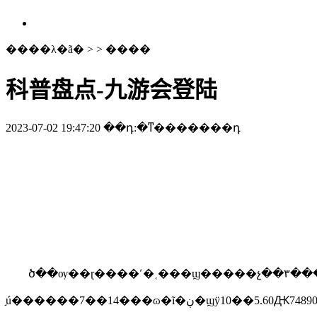
����λ�ã�
> >
����
科普盘点-九游会登陆
2023-07-02 19:47:20
��դ:�ͳ�������դ
滕州市私侦私人侦探公司侦探【0632-5100300】不是【当面】
签合同，不是【当面】一手交钱一手交货的，什么网签合同
定/金保/证/金的肯定骗子套路侦探这行99%是网络骗子，用几
个手机号（黑/卡）微信号（黑/号，遍地撒网无所不能的骗子
��平度私人侦探平度公司0532-87011156】����东营河
口区本地私人侦探取证公司【0546-7086860】����莒县私
家侦探本地公司《【（0633）8365228】
��
֣ú������7��14���ɷ�ĩ�ڹ�ϣÿ10��5.60Ԫ7489