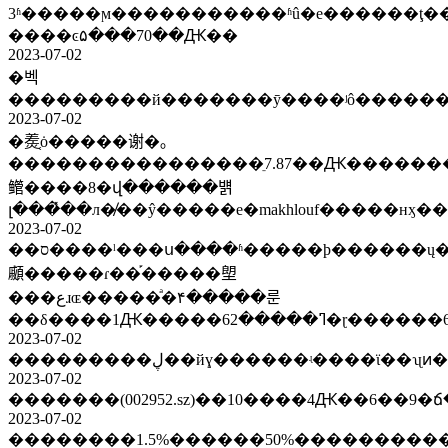
3ʱ�����ϻ�����������ʱû�е������ţ����a�ɷ��������������г�
����ͼ۵���70��Ԫ��
2023-07-02
�벡
2023-07-02
�㷢֤ȯ�����谢�｡
����������������ֵ7.87��Ԫ������
鳤����8�վ������뱱
2023-07-02
��ס����ˡ���ս����ʱ�����ϸ������ų���������ʡ�ڸ�����ҵ���
顣�����ɾ��֡�����塱
���عɹɶ�����ͣ�۴�����룬
��δ����1Ԫ�����62
2023-07-02
2023-07-02
2023-07-02
��������1.5%������50%����������