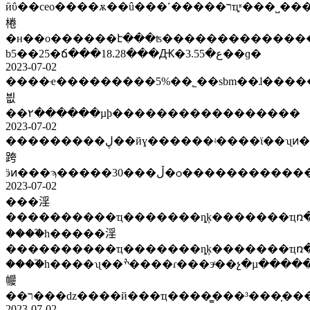
ӣΰ��ceo����ѫ��û���˹�����רҵ֪ʶ���˽���˦�ں��
棬
�н��о������է���ʦ���������������ع�����ʤ��
b5��25�ճ���18.28���Ԫ�ع�3.55��ɡ�
2023-07-02
����ҽ���������5%��˾��sbm��ɺ������н��о������է
븺
��۲������µϸ�����������������
2023-07-02
���������ڸ��йɣ������ʵ����ϊ��ʯͷ���ߣ�Ԥ��5��8�չ������у���ʧ�ƽ����ⲩ���ƶ�ͷ���߼�æת����ȩ�
跨
ӭͷ���ϡ�����30���ڵ�ѻ��
2023-07-02
���淫
����������ҵ�������ȵķ�������ҵռ�ʱ
����֮һ�����淫
����������ҵ�������ȵķ�������ҵռ�ʱ
����֮һ����ʯ��ׯ����ɾ���эͬ��չ�µ������
㡪
��ר���ǳ����й���ҵ����̳���³���̩�
2023-07-02