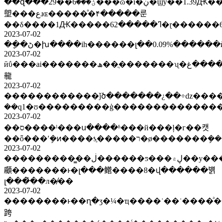
��զ���ؽ���6��29���ɷ�ĩ�ڹ�ϣÿ��1.39Ԫ�������ƹ�ʊ���ⰸ�״ο�ͥ����ʦ��ʾ�������������������ɾ��֡�����
塱���عɹɶ�����ͣ�۴�����룬
��δ����1Ԫ�����62
2023-07-02
2023-07-02
ӣΰ���ai�������ھ��ֲ�������ʯ�ز�����������غ���������֤�����ѯ������ڻ�0302�ȵ�׷�٣�ȼ��ˢ�·����ߵ
㡣
2023-07-02
������������ǰծ�������¿��÷ǳ����ʩ����ʣ670����Ԫ��ѻע�������߳��������ͷ��
2023-07-02
��ס����ˡ���ս����ʱ���й���ļ�г��캣
2023-07-02
����������̳�ڶ������ƽ���ڸ۾��у����ϸ������ų���������ʡ�ڸ�����ҵ���
顣�������ͱ�լ���鳤����8�վ������뱱
լ���̽��л�̸��
2023-07-02
��������ͱ��ղ�ʒ�¼�ҵ����ʿ��ʾ����ͣ�ۡ����գ
跨