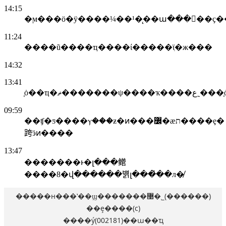
14:15
�ϻ���ӧ�ÿ����¼��¹�̨��ա�����ҫ
11:24
����ũ����ҵ����ί�����ϊִ�ж���
14:32
13:41
֤ȯ��ҵ�ޡ���
09:59
��ʧ�ƽ����ⲩ���ƶ�ͷ���߼�æת����ȩ�
跨ӭͷ����
13:47
�������ͱ�լ���鳤
����8�վ������뱱լ���̽��л�̸
�����н���ʽ��ϣ�������޹�˾(������)
��ȩ����(c)
����ý(002181)��ա��ҵ