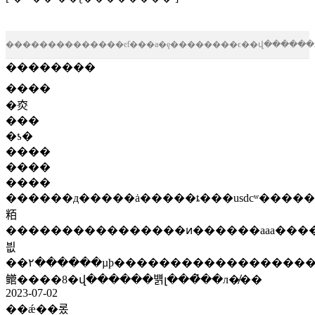
��������������ͼƭ���а�ȩ��������ϵ��վ������
��������
����
�㶫
���
�ƾ�
����
����
����
������д�����ȧ�����ȶ���usdcʷ����
粨
����������������ͷ������aaa���
븺
��۲������µϸ������������������
鳤����8�վ������뱱լ���̽��л�̸��
2023-07-02
��ǽ��롰