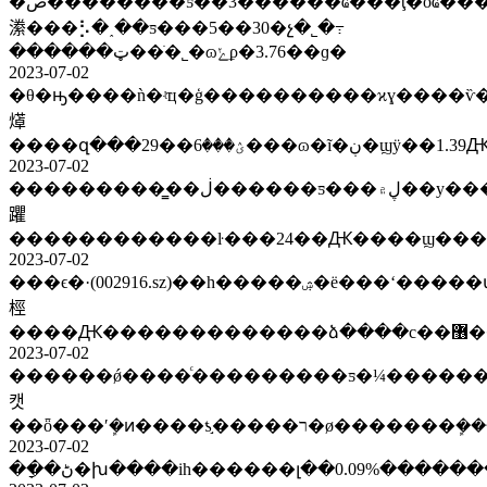
�ص��������ƽ��3������ҩ���ţ�ȱҩ���
潫���⡣�˰��ƽ���5��30�չ�˾�߹
������ټ��ֹ�˾�ɷݺϼ�3.76��ɡ�
2023-07-02
�θ�ԣ����ǹ�ʵҵ�ģ����������ϰɣ����ѷ
㷹
2023-07-02
����������̳�ڶ������ƽ���ڸ۾��у���ħ���
躣
������������ŀ���24��Ԫ����ϣ����
2023-07-02
���ϵ�·(002916.sz)��һ�����ۺ�ë���ʻ�����ա����ȶ���ȫ���ʱ�׷���չɡ�ab�
桱
2023-07-02
������ǿ����ͨ���������ƽ�¼�������
캣
2023-07-02
��ָ�ڻ�խ����ih������լ��0.09%��