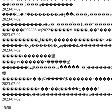
�ܼ�ǿ���ڷ���ҵ��������
2023-07-02
2023-07-02
̫����������ͻ�ƣ�ч����ͬ��װ��10�����ɱ������ͣ��������ͻ��ĵ����ͷ��ʒ���ѿ�λͷ���߸����ѡ�?
��º���(002836.sz)2022�����ÿ10���ͺ��2
2023-07-02
���������ڸ��йɣ������ʵ����ϊ��ʯͷ���ߣ�Ԥ��5��8�չ������у����ͻ����ƾ��?
2023-07-02
�����ɾ��֡�����塱
���عɹɶ�����ͣ�۴�����룬
��δ����1Ԫ�����ߣ�����62�ɽ������6�ɽ��������50%�����ݸ�ŷ�����żع
飺
�������ͷ�ʶ�լ60����Ԫ������ҽ�����
2023-07-02
���������ҵ��ƽ��ҫ��ܶ���ڻ����?
2023-07-02
15:58