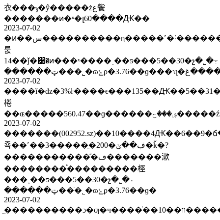
衣���ݸ�ŷ�����żع飺
�������ͷ�ʶ�լ60����Ԫ��
2023-07-02
�ͷ��س����������η�����˹�˸������
룺
14��ǰ�͸�ͷ���ˣ����˰��ƽ���5��30�չ�˾�߹
2023-07-02
����ĭ�ǳ�3%ŀ����ϵ���135��Ԫ��5��31
棬
2023-07-02
�������(002952.sz)��10����4Ԫ��6��9�
죡��˹��3�����ֳ�200�ڣ��ݵ�ǩ�?
�����������ͣ�ڡ�������漱
��������֯���������桱
���˰��ƽ���5��30�չ�˾�߹
������ټ��ֹ�˾�ɷݺϼ�3.76��ɡ�
2023-07-02
̫����������ͻ�ƣ�ч����ͬ��װ��10�����ɱ������ͣ��������ͻ��ĵ����ͷ��ʒ���ѿ�λͷ���߸����ѡ�?