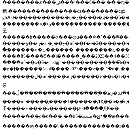
��������ѫ���ݽ���ʼ���ú���׳��ˡ�ɱ��ﵡ������ذ���ʒһһ���֡���ʵ�ϣ��ⳡ�ݽ������ǻ���ѫ����aiչ���ļ��ᣬҳ������̨���ڶ�ͻ�����ӧ�̽��е�һ��ʵ���
㡣 ���������������ǳ��������dgx
gh200������������ĳ�ʒ����ϊ�ǵ���ȫ
��������ѫֱ�ԣ�����������ʱ��������������
塣
������һ�����ƣ���cpu���ŵ�ʱ���ѿ������ˡ����£������������������������������ҫ��cpuխ�
�����ڿ��ȵ�ai�˳��у�ӣΰ��ľ�ɫ�ǡ������ˡ�����ȥ���꣬�ù�˾����������оƭҵ��������30����ҳ���������ʱ��г��ĸ߹
�ֵ������ѫ�ڽ������г��������ڽ���aiʱ��ʱ�����ܰɣ���ҫ�������ߡ���
����ӣΰ����5��ĩ�����˽���2023��4��30�յĵ�����ҵ�������ڳ�����42.8����Ԫ����������оƭ������2016��ͬ�ڣ����ҵ��ÿոճ��֣���ʱ���
����ӣΰ��ҳ�ǡ�chatgpt����������ܻ���֮һ��
�ģ�Ϳ������ṩaiоƭ����2023���ϰ��꣬�ù�
�������ڶ�ӣΰ����aiҵ������ͷ��λ�ŀ϶����ʱ��г������˸ù�˾���ߵĺ�ֵ����ֵ������5��26�����̣�ӣΰ������˹��˵ĺɼ�ϊÿ��389.46��Ԫ��������ʷ��¼����ֵҳ�ﵽ9619.66����Ԫ��ֻ��һ���ͽ��
롰
���ھ��ֲ�������������ֲ����ڵĳ�ա����ƻ����΢�����ȸ������ѷ���ļһ�����ʱ���ľ�ͷ���������⣬ӣΰ��ķ�̬��ӯ�ʴﵽ202.84��֮�ߣ���ҳ�����������ں���ˮƽ���ա�֮�£�ƻ����΢�����ȸ�ķ�̬��ӯ�ʷֱ���29.73����36����27.7����
����ӣΰ�����ֵ����1������Ԫֻ��һ��֮ң����2000��ӣ�ض���ֵ����1������Ԫ��������һ���ӽ���һ�ؿڵ�оƭ��˾��������ϊ���߼���ֵ����������Ԫ��
壬����ѫ����ҳ������լ200����Ԫ��
��������֤ȯ�б���ʾ��ӣΰ�ﵥ�չɼ۴��ǣ�����ı�������ai��ģ�ʹ�����ʱ���ı���ѳɹ�ʶ������������·���?
������ͽɣ�����ϊȷ�������������ȶ��֡��������������ڽ���ʱ�׶σ�ҳϊaiӧ�ò�ʒ����ṩ�ⱦ�������ai��һ���﷽�����