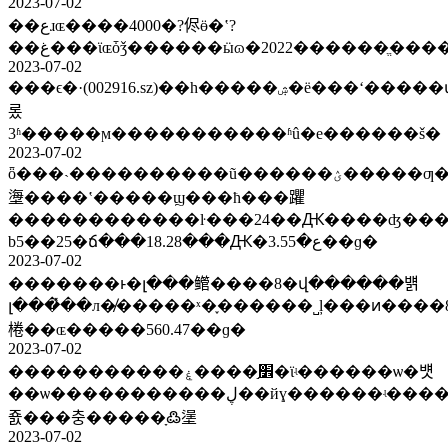
2023-07-02
��عɹɶ����4000�?侭ӫ�ʽ?
2023-07-02
���ϵ�·(002916.sz)��һ�����ۺ�ë���ʻ�����ա����ȶ���֤ȯ��ҵ�ޡ�������ψ����ҡ����ع˷���֤ȯ����̩��֤ȯ���¡���ǽ��
롰
3ʱ�����ϻ�����������ʱû�е������š�
2023-07-02
ȫ���˴����������ũ������ؽ�����ƣ��ƶ�ũ�
塰����ʽ�����ϣ���ħ���躣
������������ŀ���24��Ԫ����ʤ���
b5��25�ճ���18.28���Ԫ�ع�3.55��ɡ�
2023-07-02
�������ͱ�լ���鳤����8�վ������뱱
լ���̽��л�̸�����ˣ�֪������˽ļ���ͷ����ף�����80������ɶ����ṫ�£����»�ӧ���ˡ�5��31�վ���ʳʒ�������
棬��ɶ�����560.47��ɡ�
2023-07-02
�����������׾֣����ۼ�ϊʵ������ѡ�뱻
��ѡ�����������ڸ��йɣ������ʵ����ϊ��ʯͷ���ߣ�Ԥ��5��8�չ������с��˵��ҵů������������ŀ��׼�ػ����
죬���충�����ָ߷塣
2023-07-02