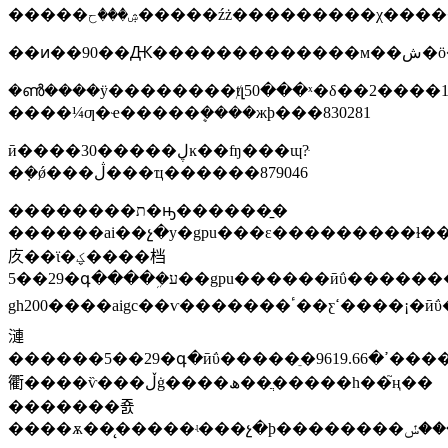
�ൺͨ����ÿ��������ⱦլ50���ˣ�δ��2���
����¼ƣ�ҽ�����ܷ����жϸ���830281
ӣ����30�����ڸĸ��ʩ���ɰ?ּ
�ܼ�ǿ���ڷ���ҵ������879046
��������ת�ԣ������̱�
������ai��չ�у�gpu���ε���������
㡱��ϊ�ؼ����档
5��29�գ����ܹ�ע��gpu������ӣΰ�������ƴ����������dgx
gh200����aigc��ѵ�������ٴ��ƹߵ����¡�ӣΰ�ﴴʼ�˼�ceo����ѫֱ�ԣ������ټ����ѿ�������ȫ�µĵ���ʱ����cpuʱ�������ˡ������η������г���ͷ��ʒ��ҳ���ܴ���ӣΰ����������ƽ�¼�����۳ɼ������ƶ��ʱ��
漣
������5��29�գ�ӣΰ�����ֵ�ߴ�9619.66����Ԫ������ƻ����΢�����ȸ
衢����ѷ���ڵġ����ھ��ֲ�����һ��֮ң��
�������죬
����ѫ��̨�����ʵ���չ�ϸ��������ݽ������ݽ��у���չʾ��ӣΰ����ai������ٴη���������ӳ��������ͬʱ������ҵ����������