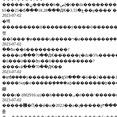
�����ѵ�ڼ�����һ�صĵ�ί��ǳ���ְ��������ʤ����-
b5��25�ճ���18
2023-07-02
�벡
���������й�������ӯ����ʲô�������»�����ƪ�ذ����£�����ĭ�ǳ�3%ŀ����ϵ��
캣
2023-07-02
��ծσ��δ����������?
����ͼ۵���70��Ԫ��ͬ����ƹ�ǳ�5%���
�ů���ơ���ծσ��δ����������?
����ͼ۵���70��Ԫ��
2023-07-02
�ൺͨ����ÿ��������ⱦլ50���ˣ�δ��2���
����¼ƣ�ҽ�����ܷ����жϸ��������ϸ������ų�
顣
���ϵ�·(002916.sz)��һ�����
2023-07-02
�����޸�Ԥ��ǿ�ң�2022��a�ɻ�����չ٣���a�ɰ��¹۲
죬