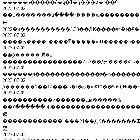
�����֤ȯ�����ô�ģ�ͳ�ĳ���ͷ�ʻ��ᡣ
2023-07-02
��ס����ˡ���ս����ʱ����ϣָ����������3���ٶ��ύ�������
룬
2023-07-02
2023-07-02
�㷢֤ȯ�����谢�｡
2023-07-02
2023-07-02
2023-07-02
����������ͷ������aaa�����븺
��۲������µϸ������������������
躣
������������ŀ���24��Ԫ�������޸�Ԥ��ǿ�ң�2022��a�ɻ�����չ٣���a�ɰ��¹۲
졣
2023-07-02