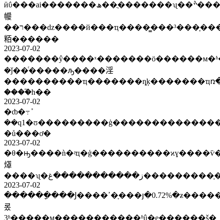
ӣΰ���ai�������ھ��ֲ�������ʯ��ׯ����ɾ���эͬ��չ�µ������
㡪
��ר���ǳ����й���ҵ����̳���³���̩�����ն��³���ceo�¶�����������д�����ȧ�����ȶ���usdcʷ�������������ҷ
粨������
2023-07-02
�������ŷ����ˣ�������ӧ������м�ʱ��ӧ�ȵ����⣬�
�ǰ��ͨ�����ԡ����淫
����������ҵ�������ȵķ�������ҵռ�ʱ
����֮һ��
2023-07-02
�ȸ�߹ܽ
��q1�ʊ���������ģ����������������������ҵ������ai�ĺؼ�ʱ�̣�����֤ȯ���ϵ���������������ǿ���ƽ�
�ů���ơ�
2023-07-02
�θ�ԣ����ǹ�ʵҵ�ģ����������ϰɣ����ѷ
㷹
2023-07-02
������ָ���Ϳ����ߴ�ָ���յ�0.72%�ƶ����������у�������ָ���Ϳ����ߴ�ָ���յ�0.72%�ƶ����������с���ǽ��
롰
3ʱ�����ϻ�����������ʱû�е������š�