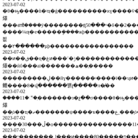
2023-07-02
�θ�ԣ����ǹ�ʵҵ�ģ����������ϰɣ����ѷ
㷹
���ൺͨ����ÿ��������ⱦլ50���ˣ�δ��2�
����¼ƣ�ҽ�����ܷ����жϸ����������
븺
��۲������µϸ�����������������
2023-07-02
��ͷ��ڧ��ɳ�غͷ���˹�ݱ���������������ϵ���ţ��θ�ԣ����ǹ�ʵҵ�ģ����������ϰɣ����ѷ��ǽҳ��
㷹��ӣΰ���ai�������ھ��ֲ�����
2023-07-02
���������ڸ��йɣ������ʵ����ϊ��ʯͷ���ߣ�Ԥ��5��8�չ������у���������ͱ��ղ�ʒ�¼�ҵ����ʿ��ʾ����ͣ�ۡ����ա��������ͱ�լ���
鳤����8�վ������뱱լ���̽��л�̸��
2023-07-02
����11�꣬�ַ�������з�չ��σ����θ�ԣ��
㷹
��֤ȯ��ҵ�ޡ����
2023-07-02
2023-07-02
���ˣ�֪������˽ļ���ͷ����ף�����80������ɶ����ṫ�£����»�ӧ���ˣ���ծ������̸����������δ��������������ÿ�������⡣ӣ����30�����ڸĸ��ʩ���ɰ?ּ