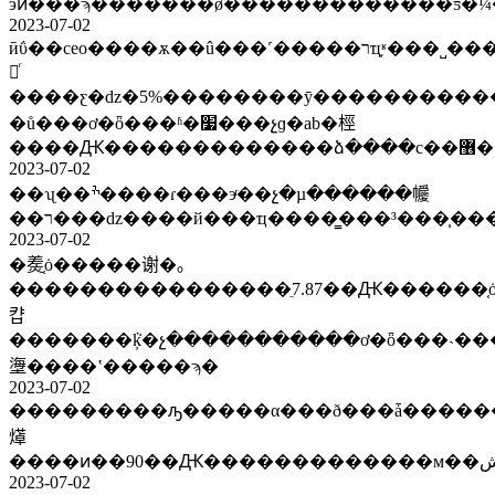
ӭͷ���ϡ�������ǿ����ͨ���������ƽ�¼
2023-07-02
ӣΰ��ceo����ѫ��û���˹�����רҵ֪ʶ���˽���˦�ں��
棬ͬ
����ƹ�ǳ�5%��������ӯ����������
�ů���ơ�ȫ���ʱ�׷���չɡ�ab�桱
����
2023-07-02
��ʯ��ׯ����ɾ���эͬ��չ�µ������㡪
2023-07-02
�㷢֤ȯ�����谢�｡
����������������ֵ7.87��Ԫ������֤
캽
�������ܵķ�չ�����������ơ�ȫ���˴���������
塰����ʽ�����ϡ�
2023-07-02
���������ԡ�����α���ð���ǡ������
㷹
2023-07-02