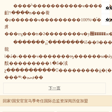
����ͬʱ�����������ҹ������
�
齨ר��ְ��ʦ���飬
�ƶ������ҹ���������100%ʵ�֡��г��ء��
�;
豸
�������⣬��������ϊȫ��9����
㡣
ϊ�á�˫����ч�������ԣ������м�ǿу��υ����ѵ�����������˳�̬������ල���ƣ����ڿ�չר�������ų��ж�������ȫ��у����ѵ�ʽ���ƽ̨��ǿ����ҵ������ѹ����ҵ�����������ҵ����������ҳ
䣬���������١�ȫ�淢
չ��������������������ġ�(�
���༭:�ﲩⱥ��
下一页
回家!国安官宣马季奇任国际总监资深阅历促加盟