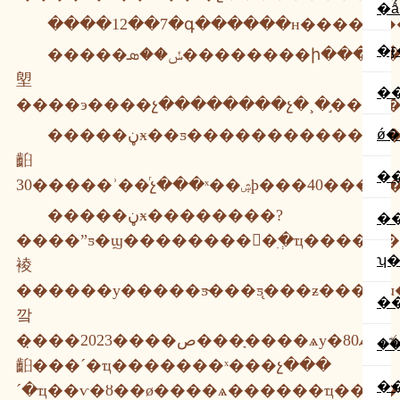
�
�ӻ
�����ݽ��ܣ��������ի������������ҹ����������ƶ�ѧǰ�����������������ͨ���н�����ְҵ�����͸ߵƚ�������λһ�
塱
�
����э����չ��������չ�¸�֣��γ�
�����ڼӿ��ƽ������������ʷ�չ�ϣ������н�����20�������׶�԰�������ջ�ѧλ5000�����
ǿ
齨
�
�����ڼӿ��������?
�
����ˮƽ�ϣ���������ִ�ְҵ������
ʮ
裬
������у�����ƽ̴���ƽ̨���ƶ����гɹ�����ת����ʵʩ
�
깤
�̣���2023����ص���ָ����ѧу�ﵽ80%���ϣ�ͬʱ�
��
齨���´�ҵ�������ˣ���չ���
�
´�ҵ��ѵ�ȣ��ø����ѧ������ҵ���