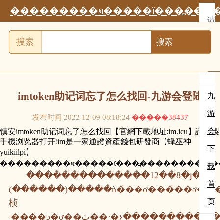
���������ҹ�����ϊ���߽���
请
你
选
搜索
择
x
imtoken助记词忘了怎么找回-九游会登陆
九
游
发布时间 2022-12-09 08:18:24
�����38437
会
镇安imtoken助记词忘了怎么找回【官網下載地址:im.icu】請復製
手機浏览器打开!im是一家通證資產錢包研發商【蜂巫神
下
yuikiilpi】
���������ҹ�����ϊ���߽����������
载
��������������12��8�յ�
首
(������)�����ǹ�֮��ơ���֮��ơ����������ҹ�����ϊ���ߣ��ԡ�˫�����ե�ĸ�ʹ��
页
桢
ʵ����ͻ�ơ��ٽ��·�չ�������