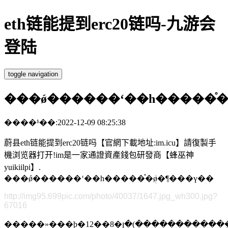
eth链能提到erc20链吗-九游会
登陆
toggle navigation
���ǿ������ʻ��һ�����֯�
����ʱ��:2022-12-09 08:25:38
蔚县eth链能提到erc20链吗【官網下載地址:im.icu】請復製手
機浏览器打开!im是一家通證資產錢包研發商【蜂巫神
yuikiilpi】.
���ǿ������ʻ��һ�����֯�ܲø�¶���ү��
http://img95.699pic.com/photo/40037/1647.jpg_wh300.jpg?
67016
�����»���ϸ�12��8�յ�(�����������ܼ�