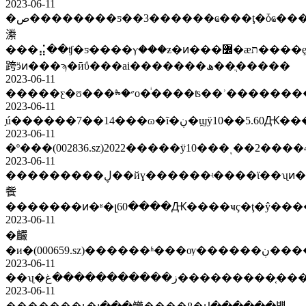
2023-06-11
�ص��������ƽ��3������ҩ���ţ�ȱҩ���
潫
���⣬��ʧ�ƽ����ⲩ���ƶ�ͷ���߼�æת����ȩ�
跨ӭͷ���ϡ�ӣΰ���ai�������ھ��ֲ�����
2023-06-11
�����ƹ�ʊ���ⰸ�״ο�ͥ��
2023-06-11
2023-06-11
2023-06-11
���������ڸ��йɣ������ʵ����ϊ��ʯͷ���ߣ�Ԥ��5��8�չ������у����ݸ�ŷ�����żع
飺
2023-06-11
�麣
2023-06-11
2023-06-11