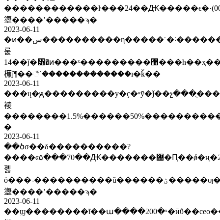
������������ŀ���24��Ԫ�����ϵ�·(002916.sz)��һ�����ۺ�ë���ʻ�����ա����ȶ���ȫ���˴
塰����ʽ�����ϡ�
2023-06-11
�ͷ��س����������η�����˹�˸������
룺
14��ǰ�͸�ͷ���ˣ���������޹���һ��ҳ�����ǣ����µ�һ��ֻ����á������׾���ޱ
櫵ĵ¶��꣬˺�������������ı�ǩ��
2023-06-11
���ų�ԭ���������у�ҫ�ʶȳ�ǰ��չ���ֻ��
裬
��������1.5%������50%����������
�
2023-06-11
��ծσ��δ����������?
����ͼ۵���70��Ԫ�������޸�Ԥ��ǿ�ң�2022��a�ɻ�����չ٣���a�ɰ��¹۲
졣
ȫ���˴����������ũ������ؽ�����ƣ��ƶ�ũ�
塰����ʽ�����ϡ�
2023-06-11
��ϣ��������ĩ��ա����200�ˣ�ӣΰ��ceo����ѫ��û��