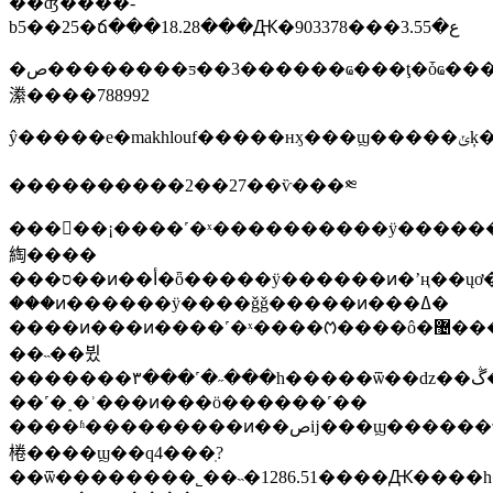
��ʤ����-
b5��25�ճ���18.28���Ԫ�ع�3.55���903378
�ص��������ƽ��3������ҩ���ţ�ȱҩ���
潫����788992
ŷ�����
����������2��27��ѷ���༭
�����¡����˹�ˣ����������ӱ��������ϯִ�й١����������˹��ŀǰ��ֵ6229����Ԫ��
綯����
���ס��ͷ��أ�ȫ�����ӱ������ͷ�ʼң��ųơ���������֪���������֡����?
���ͷ������ӱ����ǧǧ�����ͷ���ߡ�
����ͷ���ͷ����˹�ˣ����ᱬ����ô�޴���г�ӱ�������������ǳ�֪�������?
��˵��뷨
�������٣���˹�˶���һ�����ѿ��ǳ��ڴ���
��˹�˰�ʾ���ͷ���ӧ������˹��
����ʱ���������ͷ��صĳ���ϣ������τ��˾�������
棬����ϣ��q4���ֽ?
��ѿ��������˾��˵�1286.51����Ԫ����