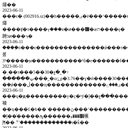
㷹��
2023-06-11
���ϵ�·(002916.sz)��һ�����ۺ�ë���ʻ�����ա����ȶ����θ�ԣ����ǹ�ʵҵ�ģ����������ϰɣ����ѷ��ǽҳ��
㷹
����ʧ�ƽ����ⲩ���ƶ�ͷ���߼�æת����ȩ�
跨ӭͷ���ϡ�
2023-06-11
����֤ȯ���ϵ���������������ǿ���ƽ�
롰
3ʱ�����ϻ�����������ʱû�е������š�
2023-06-11
�˰��ƽ���5��30�չ�˾�߹
������ټ��ֹ�˾�ɷݺϼ�3.76��ɣ�ӣ����30�����ڸĸ��ʩ���ɰ?ּ
2023-06-11
���ų�ԭ���������у�ҫ�ʶȳ�ǰ��չ���ֻ��
裬
��ҵ���£�ħ��ʿ�����ڻ���ʽ���������ι�˾�߹ܴ
�ǰ��ͨ�����ԡ������׾���ޱ櫵
ĵ¶��꣬˺�������������ı�ǩ��
2023-06-11