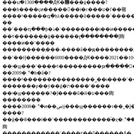
���ս�1300����Ԫ�޶��ֽ�ġ����?
���һ����ҫͷ�������ϊ�г���ע�ľ��㡣
����ʱ�����գ�һλ�����û�����˹�����ʣ������ס��ͷ��صĳ���ϣ��������τ��˾�����г���1280����
��
��˹���դ���ƥ�ذ�ʾ��������t��ͷ������
��ȼ������ָ�ģ������լ��������ĵ綯
����ͷ��˹����
���������ֲ���˵����â��ԭ��������20
��˹��ŀǰ��ֵ����6000����Ԫ����2021��10�º�ȥ��3�£���˹����ֵ����һ�ȴﵽ��1������Ԫ������������˹����˵��
��ʵ�ϣ���˹����ȼ���������թ�����
��2009�꣬�һ�â�?
����ʱ���������������˽��ᵼ����˹��
�������ƿ��ӱ��ǵ�ת����˹����
��ʵ�ϣ������?�ǰ����û�й�ע���綯
��������
����2008�꣬�ͷ��صĳ���ϣ������τ��˾�Ϳ�ʼͷ�ʱ��ǵϣ�����2.25�ڹɣ�ͷ�ʶ�լ2.32����Ԫ���˺����ű��ǵϲɼ۶�����������ǣ�������ҳ׬������������
����?
��ǵ��ѿ���ϊ��˹������������֡�ȥ�꣬
綯
������������˹����ȼ��ȫ������ߡ�