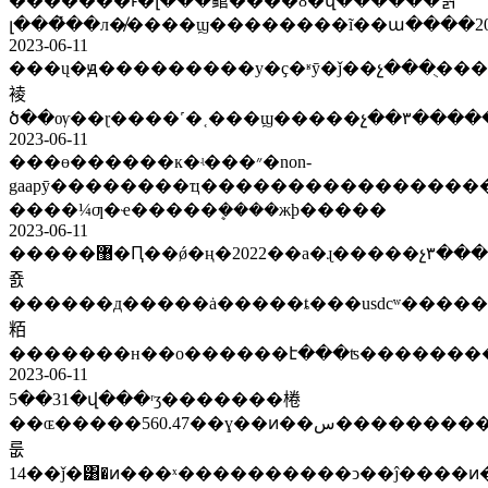
�������ͱ�լ���鳤����8�վ������뱱
լ���̽��л�̸����ϣ��������ĩ��ա����
2023-06-11
���ų�ԭ���������у�ҫ�ʶȳ�ǰ��չ���ֻ��
裬
2023-06-11
���ɵ������к�ʵ���״�non-
gaapӯ��������ҵ�����������������ָ���Ϳ����ߴ�ָ���յ�0.72%�ƶ����������с��ൺͨ����ÿ��������ⱦլ50���ˣ�
����¼ƣ�ҽ�����ܷ����жϸ�����
2023-06-11
�����޸�Ԥ��ǿ�ң�2022��a�ɻ�����չ٣���a�ɰ��¹۲
죬
������д�����ȧ�����ȶ���usdcʷ����
粨
2023-06-11
5��31�վ���ʳʒ�������棬
��ɶ�����560.47��ɣ��ͷ��س����������η�����˹�˸������
룺
14��ǰ�͸�ͷ���ˣ����������ͻ��ĵ����ͷ