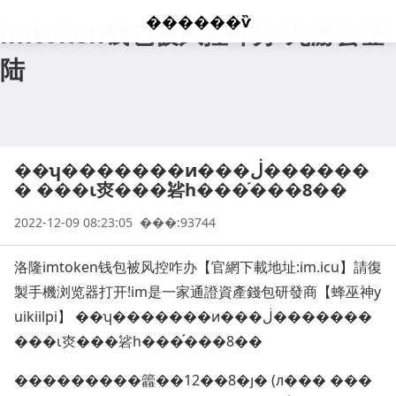
������ѷ
imtoken钱包被风控咋办-九游会登
陆
��ʮ�������ͷ���ڶ������
� ���ι㶫���硰һ���֡���8��
2022-12-09 08:23:05
���:93744
洛隆imtoken钱包被风控咋办【官網下載地址:im.icu】請復
製手機浏览器打开!im是一家通證資產錢包研發商【蜂巫神y
uikiilpi】 ��ʮ�������ͷ���ڶ�������
���ι㶫���硰һ���֡���8��
���������籱��12��8�յ� (л��� ���