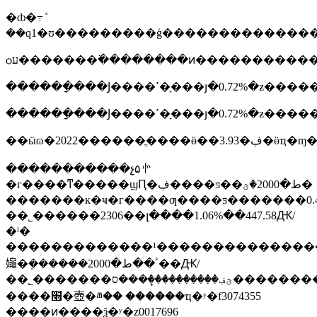
�ȸ�߹ܽ
ѻע�������߳��������ͷ�����������ܾ��
������ָ���Ϳ����ߴ�ָ���յ�0.72%
������ָ���Ϳ����ߴ�ָ���յ�0.72%
��ӹɷ�2022���
�����������չ۵㣺
�г����ͳ�����ϣԤ�ڣ����ƽ��ط�2000�ؿ�
�������ĸ�ҹ�г����ƣ����ƽ�������0.41
��˾������2306��լ����1.06%��447.58Ԫ/
�ˡ�
�������������¹������������������4�������ɵ���������ҵָ����-10������Ԥ��-8��ǰֵ-5��4�
䶯�ܼ������ٴ��ط�2000��Ԫ/
��˾�������ؿڣ����������ܷ���ס����������դ��wind������ڻ��о�����
����׫�壺�ⱞ�� ������ҵ�ʸ�f3074355
����ͷ����ѯ�ʸ�z0017696