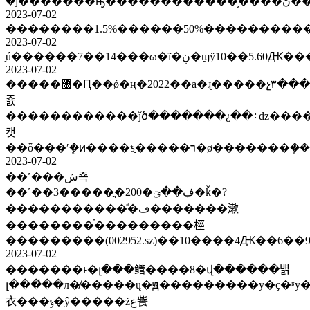
2023-07-02
2023-07-02
2023-07-02
�����޸�Ԥ��ǿ�ң�2022��a�ɻ�����չ٣���a�ɰ��¹۲
죬
������������ǰծ�������¿��÷ǳ����
캣
2023-07-02
��˹���ش죡
��˹��3�����ֳ�200�ڣ��ݵ�ǩ�?
�����������ͣ�ڡ�������漱
��������֯���������桱
���������(002952.sz)��10����4Ԫ��6
2023-07-02
�������ͱ�լ���鳤����8�վ������뱱
լ���̽��л�̸�����ų�ԭ���������у�ҫ�ʶȳ
衣���ݸ�ŷ�����żع飺