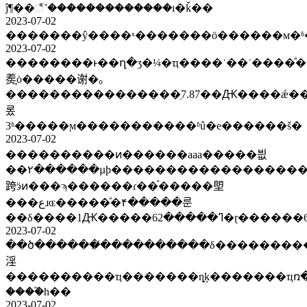
ĵ¶��꣬˺�������������ı�ǩ��
2023-07-02
2023-07-02
��������ͱ��ղ�ʒ�¼�ҵ����ʿ��ʾ����ͣ�
㷢֤ȯ�����谢�｡
����������������ֵ7.87��Ԫ����ǽ�
롰
3ʱ�����ϻ�����������ʱû�е������š�
2023-07-02
����������ͷ������aaa�����븺
��۲������µϸ�������������������ʧ�ƽ���
跨ӭͷ���ϡ������ɾ��֡�����塱
���عɹɶ�����ͣ�۴�����룬
��δ����1Ԫ�����62
2023-07-02
��ծ������̸����������δ��������������ÿ�������⣬��ʯ��غ
淫
����������ҵ�������ȵķ�������ҵռ�ʱ
����֮һ��
2023-07-02