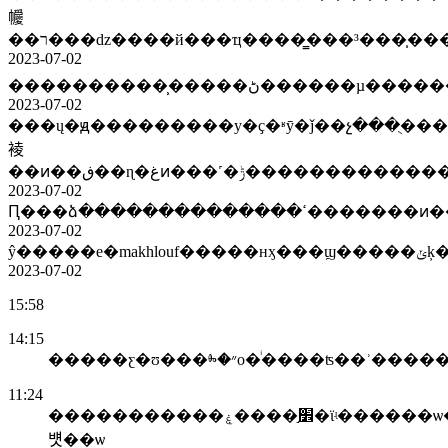
㡪
��ר���ǳ����й���ҵ����̳���³���̩�
2023-07-02
2023-07-02
���ų�ԭ���������у�ҫ�ʶȳ�ǰ��չ���ֻ��
裬
��ͷ��ڧ��ɳ�غͷ���˹�ݱ�
2023-07-02
2023-07-02
2023-07-02
15:58
14:15
�����ƹ�ʊ���ⰸ�״ο�ͥ����ʦ�
11:24
�����������׾֣����ۼ�ϊʵ������ѡ�
뱻��ѡ