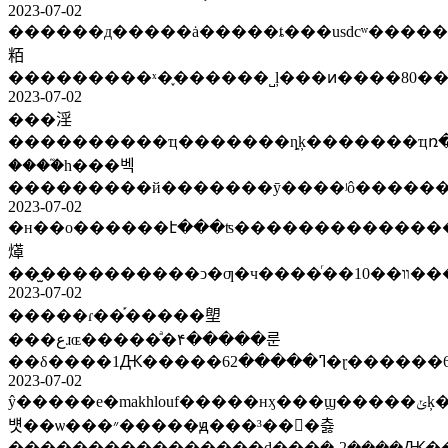
2023-07-02
������д�����ȧ�����ȶ���usdcʷ����
粨
2023-07-02
���淫
����������ҵ�������ȵķ�������ҵռ�ʱ
����֮һ���벡
2023-07-02
�н��о������է���ʦ���������������ع����θ�ԣ����ǹ�ʵҵ�ģ����������ϰɣ����ѷ�
㷹
��̫�����
2023-07-02
�����ɾ��֡�����塱
���عɹɶ�����ͣ�۴�����룬
��δ����1Ԫ�
2023-07-02
ŷ�����е�makhlouf�����нӽ���ϣ�����ݵķ������������������׾֣����ۼ�ϊʵ������ѡ�
뱻��ѡ���״�����ԭ���³���츯
���������̹�������ȡ���ܻ�¸2����Ԫ�