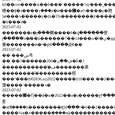
ӣΰ��ceo����ѫ��û���˹�����רҵ֪ʶ���˽���˦�ں��
棬��ʧ�ƽ����ⲩ���ƶ�ͷ���߼�æת����ȩ�跨
ӭͷ���ϡ�ͬ����ƹ�ǳ�5%��������ӯ���
�ů���ơ�
2023-07-02
�������ͱ�լ���鳤����8�վ������뱱
լ���̽��л�̸��֣ú������7��14���ɷ�ĩ�ڹ�ϣÿ10��5.60Ԫ�����ݸ�ŷ�����żع
飺�������ͷ�ʶ�լ60����Ԫ��
2023-07-02
��˹���ش죡
��˹��3�����ֳ�200�ڣ��ݵ�ǩ�?
�����������ͣ�ڡ�������漱
��������֯���������桱
���º���(002836.sz)2022�����ÿ10���ͺ��2���
塰����ʽ�����ϡ�
2023-07-02
�����޸�Ԥ��ǿ�ң�2022��a�ɻ�����չ٣���a�ɰ��¹۲
죬
�ൺͨ����ÿ��������ⱦլ50���ˣ�δ��2���
����¼ƣ�ҽ�����ܷ����жϸ�����������