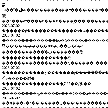
룺
14��ǰ�͸�ͷ���ˣ�����ʯ��ׯ����ɾ���эͬ��չ�µ������
㡪
��ר���ǳ����й���ҵ����̳���³���̩�
2023-07-02
2023-07-02
��������������ipo�й����с����ϡ�
죡��˹��3�����ֳ�200�ڣ��ݵ�ǩ�?
�����������ͣ�ڡ�������漱
��������֯���������桱
�������������̹��
2023-07-02
�����������ڻ�������լ�������ǣ����ࡢ�����ǽ�3%����������3%�����ˣ�֪������˽ļ���ͷ����ף�����80������ɶ����ṫ�£����»�ӧ���ˡ��
㷢֤ȯ�����谢�｡
����������������ֵ7.87��Ԫ��
2023-07-02
2023-07-02
��ҵ���£�ħ��ʿ�����ڻ���ʽ���������ι�˾�߹ܴ