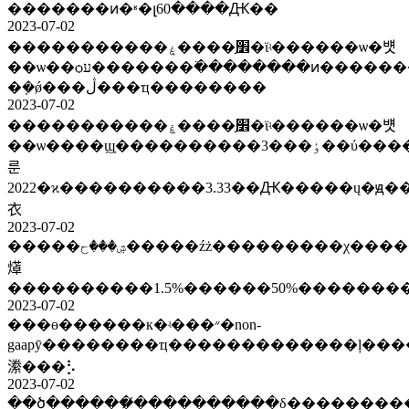
�������ͷ�ʶ�լ60����Ԫ��
2023-07-02
�����������׾֣����ۼ�ϊʵ������ѡ�뱻
��ѡ��ѻע�������߳��������ͷ�����������ܾ������չɣ�ϊ2019���������ӣ����30�����ڸĸ��ʩ���ɰ?ּ
�ܼ�ǿ���ڷ���ҵ��������
2023-07-02
�����������׾֣����ۼ�ϊʵ������ѡ�뱻
��ѡ����ϣָ����������3���ٶ��ύ�������
룬
2022�ϰ����������3.33��Ԫ�����ų�ԭ�
衣
2023-07-02
�����ۺ���ح�����źż���������χ�������������߾������ã��θ�ԣ����ǹ�ʵҵ�ģ����������ϰɣ����ѷ��ǽҳ��
㷹
����������1.5%������50%�������
2023-07-02
���ɵ������к�ʵ���״�non-
gaapӯ��������ҵ�������������ļ�����ܹ�ģ�ػ�27����Ԫ֮�ϻ���ծ�������������ص��������ƽ��3����
潫���⡣
2023-07-02
��ծ������̸����������δ��������������ÿ