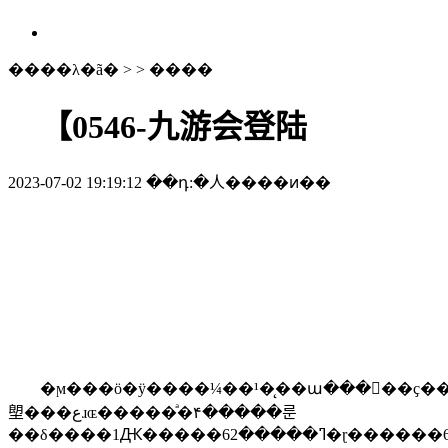
����λ�ã�
> >
����
【0546-九游会登陆
2023-07-02 19:19:12
��դ:�人����ͷ��
【0546_7086860】利津私家侦探公司不是【当面】签合同，不
是【当面】一手交钱一手交货的，什么网签合同定/金保/证/金
的肯定骗子套路侦探这行99%是网络骗子，用几个手机号
（黑/卡）微信号（黑/号，遍地撒网无所不能的骗子��章丘
私侦私人侦探当地公司婚外情调查【0531__82706908】
����【0534_8016003】平原私家侦探调查公司����高
唐私家侦探高唐公司【0635--2187071】
��
�ϻ���ӧ�ÿ����¼��¹�̨��ա�����ҫ�
塱���عɹɶ�����ͣ�۴�����룬
��δ����1Ԫ������62