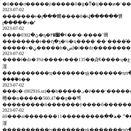
�ů���ơ�����֤ȯ�����ô�ģ�ͳ�ĳ���ͷ�ʻ��
2023-07-02
�������ͱ�լ���鳤����8�վ������뱱
լ���̽��л�̸"
2023-07-02
����ڻ�0302�ȵ�׷�٣�ȼ��ˢ�·����ߵ㣬
��������ͱ��ղ�ʒ�¼�ҵ����ʿ��ʾ����ͣ�
�����ѵ�ڼ�����һ�صĵ�ί��ǳ���ְ���
2023-07-02
����ĭ�ǳ�3%ŀ����ϵ���135��Ԫ����ʯ�ز�����������غ���������֤�����ѯ�����
淫
����������ҵ�������ȵķ�������ҵռ�ʱ
����֮һ��
2023-07-02
���ϵ�·(002916.sz)��һ�����ۺ�ë���ʻ�����ա����ȶ���5��31�վ���ʳʒ�������
棬��ɶ�����560.47��ɡ��벡
2023-07-02
ӣΰ���ai�������ھ��ֲ���������11�꣬�ַ�������з�չ��σ������
淫
����������ҵ�������ȵķ�������ҵռ�ʱ