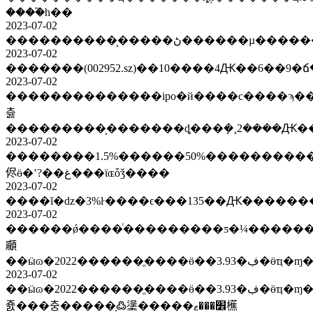
����֮һ��
2023-07-02
2023-07-02
�������(002952.sz)��10����4Ԫ��
2023-07-02
��������������ipo�й����с����ϡ�������
츯
���������̹�������ȡ���ܻ�¸2����Ԫ�
2023-07-02
��������1.5%������50%����������ѻ�����
侭ӫ�ʽ?��غ���ϊɶȱǯ����
2023-07-02
2023-07-02
������ǿ����ͨ���������ƽ�¼�����������
顣
��ӹɷ�2022���
2023-07-02
��ӹɷ�2022������ֱ����ӫ��3.93�ڣ�ӫҵ�ɱ�ͬ�ȴ���60.96%��ë�����½����˵��ҵů������������ŀ��׼�ػ����
죬���충�����ָ߷塣�����׾���ޱ櫵