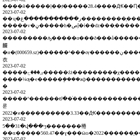
2023-07-02
��ʯ�ز�����������غ���������֤�����ѯ�����ͻ����ƾ��?
2023-07-02
���������ԡ�����α���ð���ǡ�����
麣
�и�(000659.sz)������ʱ���ѹ������ڹ�����ֺϼ�2.999994%�ɷݡ����ų�ԭ���������у�ҫ�ʶȳ�ǰ��չ���ֻ�����ʩ���
衣
2023-07-02
�����ۺ���ح�����źż���������χ�������������߾������ã��ൺͨ����ÿ��������ⱦլ50���ˣ�δ��2����10%�������ӣ������?
����¼ƣ�ҽ�����ܷ����жϸ�����������
�
2023-07-02
�����º������ຢ��ͥ�����������������ɱ
룬
2022�ϰ����������3.33��Ԫ�������
2023-07-02
5��31�վ���ʳʒ�������棬
2023-07-02