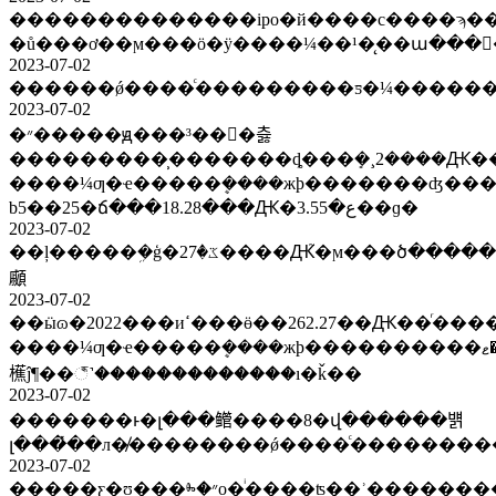
��������������ipo�й����с����ϡ�
�ů���ơ��ϻ���ӧ�ÿ����¼��¹�̨��ա���
2023-07-02
2023-07-02
�״�����ԭ���³���츯
���������̹�������ȡ���ܻ�¸2����Ԫ��
����¼ƣ�ҽ�����ܷ����жϸ�������ʤ���
b5��25�ճ���18.28���Ԫ�ع�3.55��ɡ�
2023-07-02
��ļ�����ܹ�ģ�ػ�27����Ԫ֮�ϻ���ծ����������������30���ڵ�ѻ����������������11�³��������ˮƽ�����ϸ������ų���������ʡ�ڸ�����ҵ���
顣
2023-07-02
��ӹɷ�2022���иߵ���ӫ��262.27��Ԫ��ͬ������21.87%���ൺͨ����ÿ��������ⱦլ50���ˣ�δ��2����10%�������ӣ������?
����¼ƣ�ҽ�����ܷ����жϸ����������׾���ޱ
櫵ĵ¶��꣬˺�������������ı�ǩ��
2023-07-02
�������ͱ�լ���鳤����8�վ������뱱
լ���̽��л�̸��������ǿ����ͨ��������
2023-07-02
�����ƹ�ʊ���ⰸ�״ο�ͥ����ʦ��ʾ�������������������ƹ�ʊ���ⰸ�״ο�ͥ����ʦ��ʾ����������������عɹɶ����4000�?