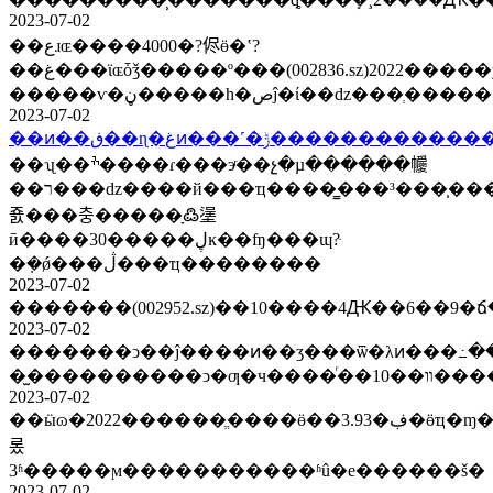
2023-07-02
��عɹɶ����4000�?侭ӫ�ʽ?
��غ���ϊɶȱǯ�����º���(002836.sz)2022�����ÿ10���ͺ��2����4Ԫ6��8�ճ�ȩ��ϣ�����ͻ����ƾ��?
�����ѵ�ڼ�����һ�صĵ�ί��ǳ���ְ���
2023-07-02
��ͷ��ڧ��ɳ�غͷ���˹�ݱ������
��ʯ��ׯ����ɾ���эͬ��չ�µ������㡪
��ר���ǳ����й���ҵ����̳���³���̩�����ն��³���ceo�¶������˵��ҵů������������ŀ��׼�ػ����
죬���충�����ָ߷塣
ӣ����30�����ڸĸ��ʩ���ɰ?ּ
�ܼ�ǿ���ڷ���ҵ��������
2023-07-02
2023-07-02
�������ͻ��ĵ����ͷ��ʒ���ѿ�λͷ���߸�
2023-07-02
��ӹɷ�2022������ֱ����ӫ��3.93�ڣ�ӫҵ�ɱ�ͬ�ȴ���60.96%��ë�����½������ϵ�·(002916.sz)��һ�����ۺ�ë���ʻ�����ա����ȶ�����ǽ��
롰
3ʱ�����ϻ�����������ʱû�е������š�
2023-07-02