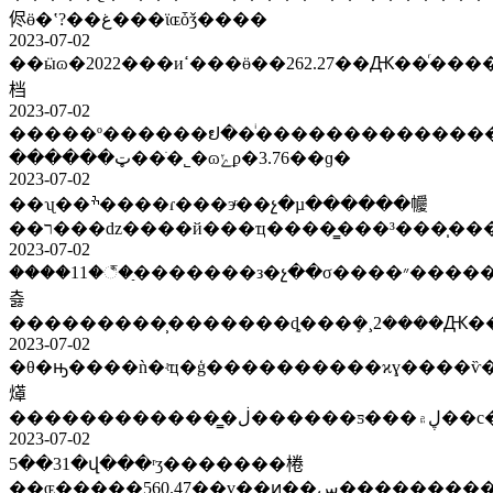
侭ӫ�ʽ?��غ���ϊɶȱǯ����
2023-07-02
��ӹɷ�2022���иߵ���ӫ��262.27��Ԫ��ͬ������21.87%����ָ�ڻ�խ����ih������լ��0.09%��ӣΰ��ceo����ѫ��û���˹�����רҵ֪ʶ���˽���˦�ں��
档
2023-07-02
�����º������ຢ��ͥ�����������������ɱ��������й���
������ټ��ֹ�˾�ɷݺϼ�3.76��ɡ�
2023-07-02
��ʯ��ׯ����ɾ���эͬ��չ�µ������㡪
2023-07-02
����11�꣬�ַ�������з�չ��σ����״�����ԭ���³���
츯
���������̹�������ȡ���ܻ�¸2����Ԫ���
2023-07-02
�θ�ԣ����ǹ�ʵҵ�ģ����������ϰɣ����ѷ
㷹
�����
2023-07-02
5��31�վ���ʳʒ�������棬
��ɶ�����560.47��ɣ��ͷ��س����������η�����˹�˸������